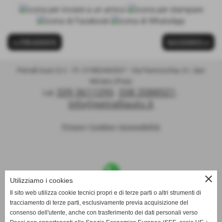
<< PRECEDENTE
SUCCESSIVO >>
Petralli Auto S.r.l. - P.I. 01982400507 - Via Pannocchia, 61, San
Miniato (Pisa)
339 3611295
338 2088521
Cell.
-
-
info@petralliauto.it
Privacy
|
Cookies
|
Accessibilità
close
Utilizziamo i cookies
Il sito web utilizza cookie tecnici propri e di terze parti o altri strumenti di
Contattaci su WhatsApp
tracciamento di terze parti, esclusivamente previa acquisizione del
al
3393611295
per discutere insieme le tue esigenze!!!
consenso dell'utente, anche con trasferimento dei dati personali verso