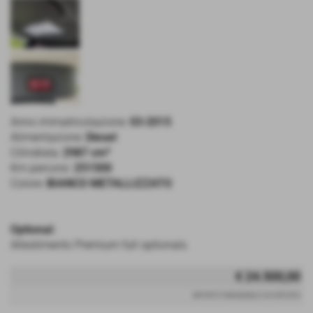
Anno immatricolazione:
03-2015
Alimentazione:
Diesel
Cilindrata:
2987 cm³
Km percorsi:
251500
Colore:
BIANCO METALLIZZATO
Optional:
Allestimento Premium full optionals.
€ 24.500,00
IMPORTO FINANZIABILE-IVA ESPOSTA